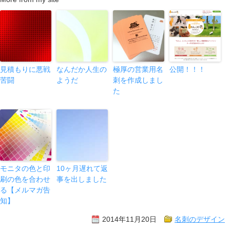
見積もりに悪戦
なんだか人生の
極厚の営業用名
公開！！！
苦闘
ようだ
刺を作成しまし
た
モニタの色と印
10ヶ月遅れて返
刷の色を合わせ
事を出しました
る【メルマガ告
知】
2014年11月20日
名刺のデザイン