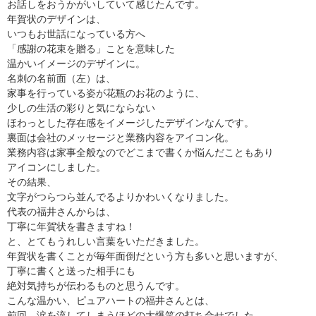
お話しをおうかがいしていて感じたんです。
年賀状のデザインは、
いつもお世話になっている方へ
「感謝の花束を贈る」ことを意味した
温かいイメージのデザインに。
名刺の名前面（左）は、
家事を行っている姿が花瓶のお花のように、
少しの生活の彩りと気にならない
ほわっとした存在感をイメージしたデザインなんです。
裏面は会社のメッセージと業務内容をアイコン化。
業務内容は家事全般なのでどこまで書くか悩んだこともあり
アイコンにしました。
その結果、
文字がつらつら並んでるよりかわいくなりました。
代表の福井さんからは、
丁寧に年賀状を書きますね！
と、とてもうれしい言葉をいただきました。
年賀状を書くことが毎年面倒だという方も多いと思いますが、
丁寧に書くと送った相手にも
絶対気持ちが伝わるものと思うんです。
こんな温かい、ピュアハートの福井さんとは、
前回、涙を流してしまうほどの大爆笑の打ち合せでした。