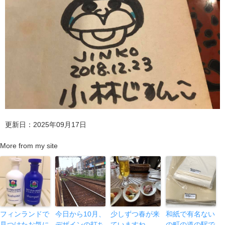
更新日：2025年09月17日
More from my site
フィンランドで
今日から10月、
少しずつ春が来
和紙で有名ない
見つけたお気に
デザインの打ち
ていますね
の町の道の駅で