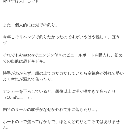
滞在中は大忙しです。
また、個人的には湖での釣り。
今年こそリベンジで釣りたかったのですがいやはや難しく、ぼう
ず…
それでもAmazonでエンジン付きのビニールボートを購入し、初め
ての出航は超ドキドキ。
勝手がわからず、船の上でガサガサしていたら空気弁が外れて勢い
よく空気が漏れて焦ったり、
アンカーを下ろしていると、想像以上に湖が深すぎて焦ったり
（10m以上！）、
釣竿のリールの取手がなぜか外れて湖に落ちたり…。
ボートの上で焦ってばかりで、ほとんど釣りどころではありませ
ん。