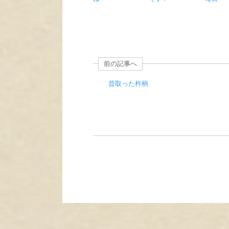
前の記事へ
昔取った杵柄