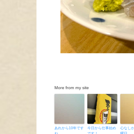
More from my site
あれから10年です
今日から仕事始め
心なし
ね
です！
曜日