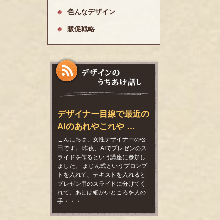
色んなデザイン
販促戦略
デザイナー目線で最近の
AIのあれやこれや …
こんにちは、女性デザイナーの松
田です。 昨夜、AIでプレゼンのス
ライドを作るという講座に参加し
ました。 まじん式というプロンプ
トを入れて、テキストを入れると
プレゼン用のスライドに分けてく
れて、あとは細かいところを人の
手・・・ …