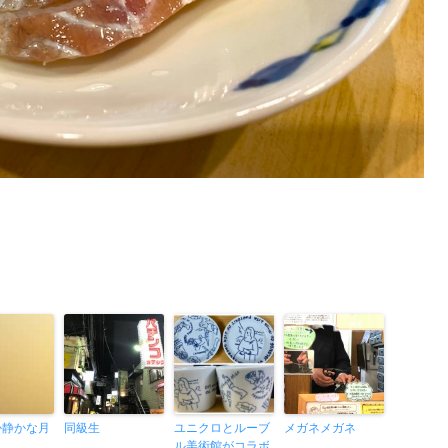
か静かな月
同級生
ユニクロとルーブ
メガネメガネ
ル美術館がコラボ