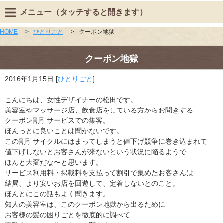
メニュー（タッチすると開きます）
HOME
>
ひとりごと
>
クーポン地獄
クーポン地獄
2016年1月15日
[
ひとりごと
]
こんにちは、女性デザイナーの松田です。
美容室やマッサージ店、飲食店をしている方からお聞きする
クーポン割引サービスでの集客。
ほんっとに良いことは聞かないです。
この割引サイクルにはまってしまうと値下げ競争に巻き込まれて
値下げしないとお客さんが来ないという状況に陥るようで…
ほんと大変だな〜と思います。
サービス利用料・掲載料を支払って割引で集めたお客さんは
結局、より安いお店を回遊して、定着しないとのこと。
ほんとにこの話もよく聞きます。
知人の美容室は、このクーポン地獄から出るために
お客様の髪の困りごとを徹底的に調べて