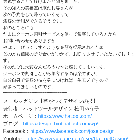
実践することで抜け出たと聞きました。
その知人の美容室は来たお客さんが
次の予約をして帰っていくそうで、
集客の予測ができるそうです。
私のところにも
たまにクーポン割引サービスを使って集客している方から
お問い合わせがありますが、
やはり、びっくりするような金額を提示されるため
どの方も値段の折り合いがつかず、お断りさせていただいておりま
す。
そのたびに大変なんだろうな〜と感じてしまいます。
クーポンで割引しながら集客するのは楽ですが、
自分自身で集客の技を身につければ一生モノですので
頑張ってほしいものです。
**********************************
メールマガジン【差がつくデザインの技】
発行者：ハットツールデザイン 松田ゆう子
ホームページ：
https://www.hattool.com/
ブログ：
https://design-hint.hattool.com/wp/
Facebook
：
https://www.facebook.com/joseidesign
Youtube
：
https://www.youtube.com/user/HatToolDesign/