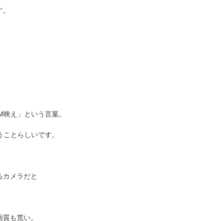
す。
M映え」という言葉。
うことらしいです。
るカメラだと
画質も荒い。