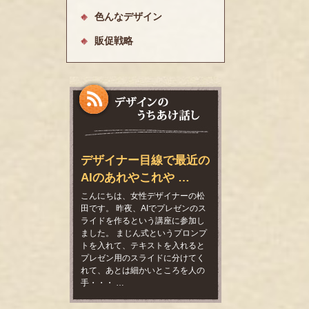
色んなデザイン
販促戦略
デザイナー目線で最近の
AIのあれやこれや …
こんにちは、女性デザイナーの松
田です。 昨夜、AIでプレゼンのス
ライドを作るという講座に参加し
ました。 まじん式というプロンプ
トを入れて、テキストを入れると
プレゼン用のスライドに分けてく
れて、あとは細かいところを人の
手・・・ …