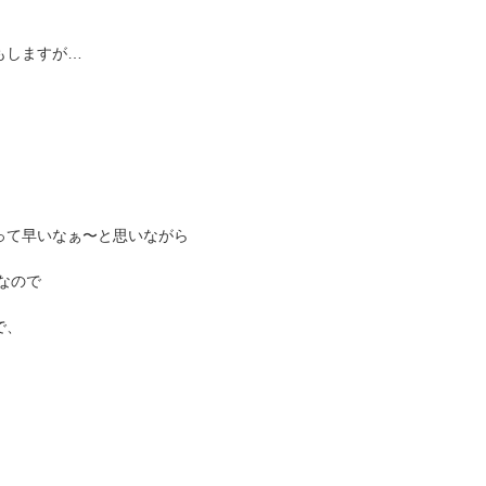
もしますが…
って早いなぁ〜と思いながら
なので
で、