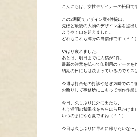
こんにちは、女性デザイナーの松田で
この2週間でデザイン案4件提出。
先ほど最後の大物のデザイン案を提出
ようやく山を超えました。
どれもこれも渾身の自信作です（＾＾
やはり疲れました。
あとは、明日までに入稿が2件。
最新の注意を払って印刷用のデータを
納期の日にちは決まっているのでミス
今週は打合せの打診や急ぎ気味でのご
お断りして事務所にこもって制作作業
今日、久しぶりに外に出たら、
もう満開の紫陽花をちらほら見かけま
いつのまにやら夏ですね（＾＾）
今日は久しぶりに早めに帰りたいな〜