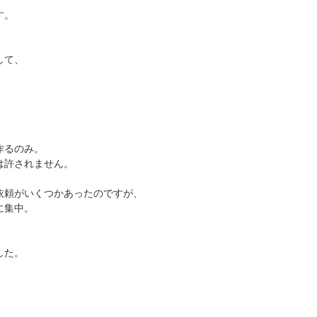
す。
して、
）
作るのみ。
は許されません。
依頼がいくつかあったのですが、
に集中。
した。
。