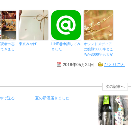
ガ読者の忘
東京みやげ
LINE@申請してみ
オウンドメディア
ってきまし
ました
に挑戦5000字どこ
ろか3000字も大変
2018年05月24日
ひとりごと
次の記事へ
やで送る
夏の新酒届きました