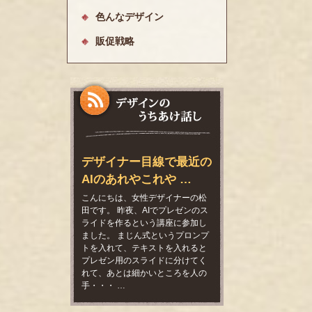
色んなデザイン
販促戦略
デザイナー目線で最近の
AIのあれやこれや …
こんにちは、女性デザイナーの松
田です。 昨夜、AIでプレゼンのス
ライドを作るという講座に参加し
ました。 まじん式というプロンプ
トを入れて、テキストを入れると
プレゼン用のスライドに分けてく
れて、あとは細かいところを人の
手・・・ …