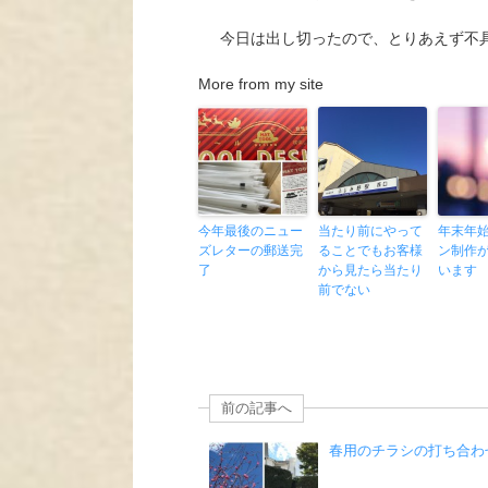
今日は出し切ったので、とりあえず不
More from my site
今年最後のニュー
当たり前にやって
年末年
ズレターの郵送完
ることでもお客様
ン制作
了
から見たら当たり
います
前でない
前の記事へ
春用のチラシの打ち合わ