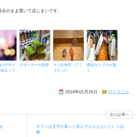
具合のまま置いて店じまいです。
始のデザイ
デザイナーの役得
そうお寿司ってこ
商品サンプルが届
が始まって
うだった
く
2018年01月26日
ひとりごと
次の記事へ
せ
チラシは文字が多いと読んでもらえないという誤
解