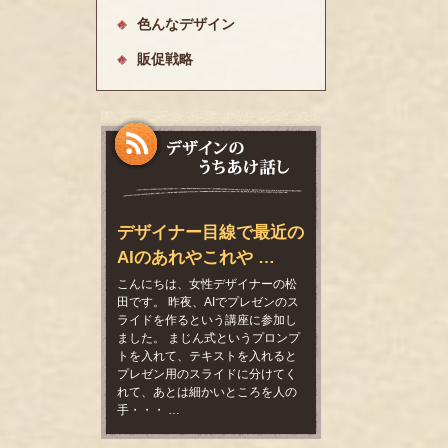
色んなデザイン
販促戦略
デザイナー目線で最近の
AIのあれやこれや …
こんにちは、女性デザイナーの松
田です。 昨夜、AIでプレゼンのス
ライドを作るという講座に参加し
ました。 まじん式というプロンプ
トを入れて、テキストを入れると
プレゼン用のスライドに分けてく
れて、あとは細かいところを人の
手・・・ …