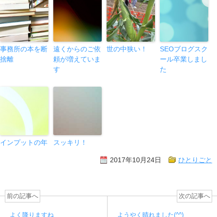
事務所の本を断
遠くからのご依
世の中狭い！
SEOブログスク
捨離
頼が増えていま
ール卒業しまし
す
た
インプットの年
スッキリ！
2017年10月24日
ひとりごと
前の記事へ
次の記事へ
よく降りますね
ようやく晴れました(^^)