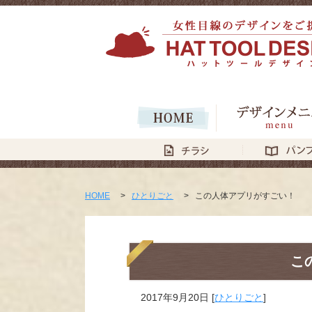
HOME
>
ひとりごと
>
この人体アプリがすごい！
こ
2017年9月20日
[
ひとりごと
]