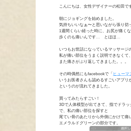
こんにちは、女性デザイナーの松田で
朝にジョギングを始めました。
気持ちいいなぁ〜と思いながら張り切
1週間くらい経った時に、お尻が痛く
歩くのも痛いんです… とほほ…
いつもお世話になっているマッサージ
私が痛い部位をうまく説明できなくて
また痛さがぶり返してきました。。。
その時偶然にもfacebookで「
ヒューマ
いうお医者さんも認めるすごいアプリが
というのが流れてきました。
買ってみたらすごい！
3Dで人体模型が出てきて、指でドラ
で、私の痛い部位を探すと
尾てい骨のあたりから外側にかけて痛
エメラルドグリーンの部分です。