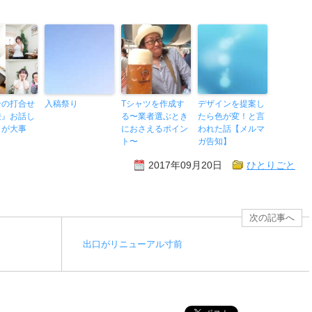
ンの打合せ
入稿祭り
Tシャツを作成す
デザインを提案し
接』お話し
る〜業者選ぶとき
たら色が変！と言
とが大事
におさえるポイン
われた話【メルマ
ト〜
ガ告知】
2017年09月20日
ひとりごと
次の記事へ
出口がリニューアル寸前