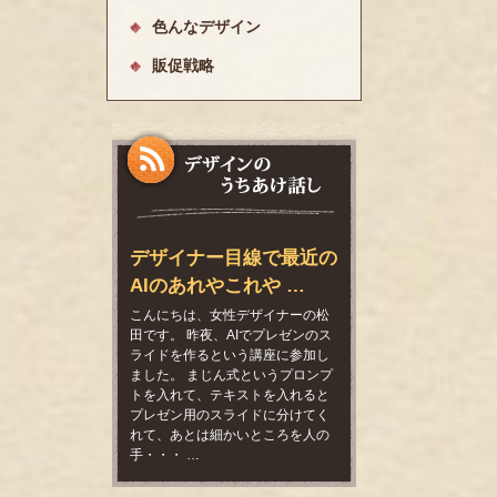
色んなデザイン
販促戦略
デザイナー目線で最近の
AIのあれやこれや …
こんにちは、女性デザイナーの松
田です。 昨夜、AIでプレゼンのス
ライドを作るという講座に参加し
ました。 まじん式というプロンプ
トを入れて、テキストを入れると
プレゼン用のスライドに分けてく
れて、あとは細かいところを人の
手・・・ …