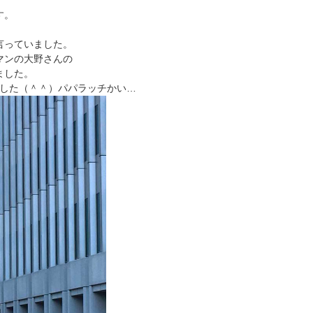
す。
言っていました。
マンの大野さんの
ました。
ました（＾＾）パパラッチかい…