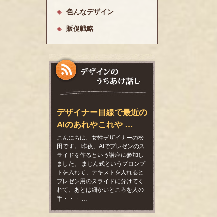
色んなデザイン
販促戦略
デザイナー目線で最近の
AIのあれやこれや …
こんにちは、女性デザイナーの松
田です。 昨夜、AIでプレゼンのス
ライドを作るという講座に参加し
ました。 まじん式というプロンプ
トを入れて、テキストを入れると
プレゼン用のスライドに分けてく
れて、あとは細かいところを人の
手・・・ …