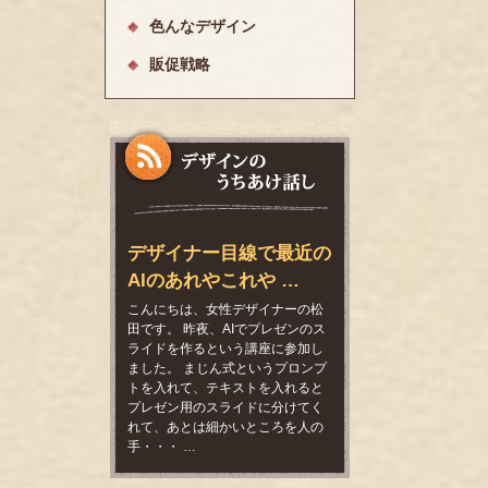
色んなデザイン
販促戦略
デザイナー目線で最近の
AIのあれやこれや …
こんにちは、女性デザイナーの松
田です。 昨夜、AIでプレゼンのス
ライドを作るという講座に参加し
ました。 まじん式というプロンプ
トを入れて、テキストを入れると
プレゼン用のスライドに分けてく
れて、あとは細かいところを人の
手・・・ …