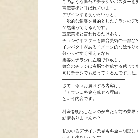
このような舞台のチラシやポスターを
宣伝美術と呼ばれています。
デザインする側からいうと、
一般的な集客を目的としたチラシのデ
全然違ってくるんです。
宣伝美術と言われるだけあり、
チラシやポスターも舞台美術の一部な
インパクトがあるイメージ的な絵作り
分かりやすく例えるなら、
集客のチラシは左脳で作成し、
舞台のチラシは右脳で作成する感じで
同じチラシでも違ってくるんですよね
——————————————–
さて、今回お届けする内容は、
『チラシに料金を載せる理由』
という内容です。
料金を明記しないのが当たり前の業界
結構ありませんか？
私のいるデザイン業界も料金を明記し
ほんと少ないんです。