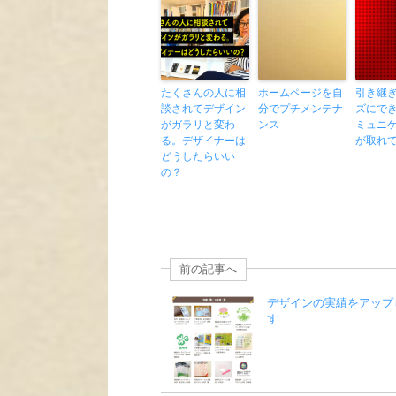
たくさんの人に相
ホームページを自
引き継
談されてデザイン
分でプチメンテナ
ズにで
がガラリと変わ
ンス
ミュニ
る。デザイナーは
が取れ
どうしたらいい
の？
前の記事へ
デザインの実績をアップ
す