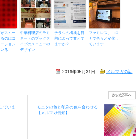
ぎがスムー
中華料理店のラミ
チラシの構成を目
ファミレス、コロ
きるのはコ
ネートのブックタ
的によって変えて
ナで色々と変化し
ケーション
イプのメニューの
ますか？
ています
ている
デザイン
2016年05月31日
メルマガの話
次の記事へ
していま
モニタの色と印刷の色を合わせる
【メルマガ告知】