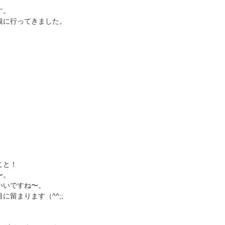
す。
観に行ってきました。
こと！
〜。
いいですね〜。
留まります（^^;;