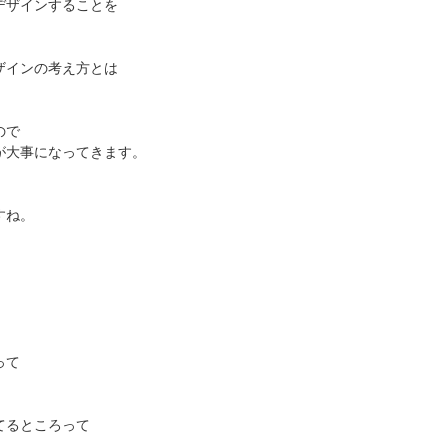
デザインすることを
ザインの考え方とは
ので
が大事になってきます。
すね。
。
って
てるところって