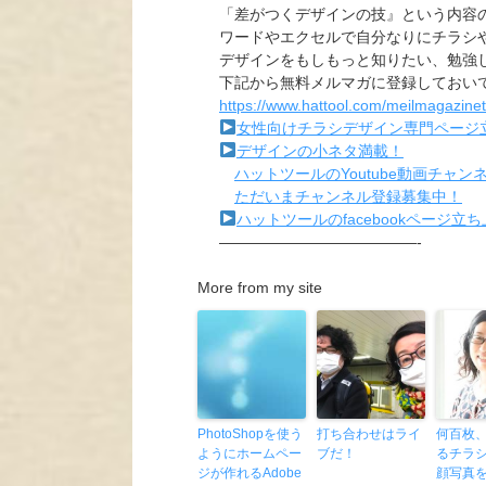
「差がつくデザインの技』という内容
ワードやエクセルで自分なりにチラシ
デザインをもしもっと知りたい、勉強
下記から無料メルマガに登録しておい
https://www.hattool.com/meilmagazine
女性向けチラシデザイン専門ページ
デザインの小ネタ満載！
ハットツールのYoutube動画チャ
ただいまチャンネル登録募集中！
ハットツールのfacebookページ立
—————————————-
More from my site
PhotoShopを使う
打ち合わせはライ
何百枚
ようにホームペー
ブだ！
るチラ
ジが作れるAdobe
顔写真