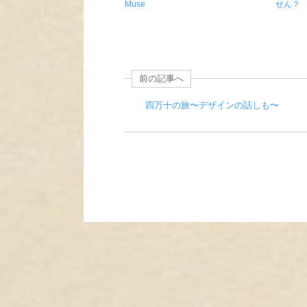
Muse
せん？
前の記事へ
四万十の旅〜デザインの話しも〜