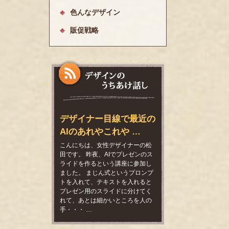
色んなデザイン
販促戦略
デザイナー目線で最近の
AIのあれやこれや …
こんにちは、女性デザイナーの松
田です。 昨夜、AIでプレゼンのス
ライドを作るという講座に参加し
ました。 まじん式というプロンプ
トを入れて、テキストを入れると
プレゼン用のスライドに分けてく
れて、あとは細かいところを人の
手・・・ …