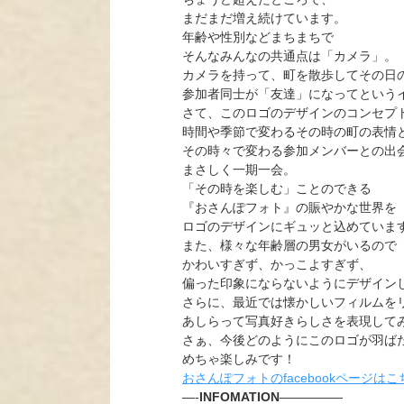
まだまだ増え続けています。
年齢や性別などまちまちで
そんなみんなの共通点は「カメラ」。
カメラを持って、町を散歩してその日
参加者同士が「友達」になってという
さて、このロゴのデザインのコンセプ
時間や季節で変わるその時の町の表情
その時々で変わる参加メンバーとの出
まさしく一期一会。
「その時を楽しむ」ことのできる
『おさんぽフォト』の賑やかな世界を
ロゴのデザインにギュッと込めていま
また、様々な年齢層の男女がいるので
かわいすぎず、かっこよすぎず、
偏った印象にならないようにデザイン
さらに、最近では懐かしいフィルムを
あしらって写真好きらしさを表現して
さぁ、今後どのようにこのロゴが羽ば
めちゃ楽しみです！
おさんぽフォトのfacebookページはこ
—-
INFOMATION
—————