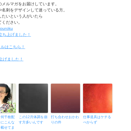
のメルマガをお届けしています。
や名刺をデザインして迷っている方。
したいという人がいたら
てください。
touroku
立ち上げました！
ンネルはこちら！
ち上げました！
、何千枚配
この12月体調を崩
打ち合わせおかわ
仕事道具はケチる
シにこんな
す方多いんです
りの件
べからず
を載せてま