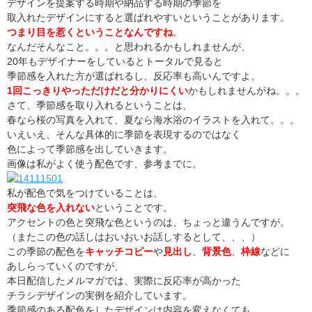
デザインを提案する時期や納品する時期の季節を
取入れたデザインにすると選ばれやすいということがあります。
つまり目を惹くということなんですね
。
なんだそんなこと。。。と思われるかもしれませんが、
20年もデザイナーをしているとトータルで見ると
季節感を入れた方が選ばれるし、反応率も高いんですよ。
1回こっきりやっただけだと分かりにくい
かもしれませんがね。。。
さて、季節感を取り入れるということは、
春なら桜の写真を入れて、夏なら海水浴のイラストを入れて。。。
いえいえ、そんな具体的に季節を表現するのではなく
色によって季節感を出していきます。
画像は私がよく使う配色です、参考までに。
私が配色で気をつけていることは、
突飛な色を入れない
ということです。
アクセントの色と突飛な色というのは、ちょっと違うんですが。
（またこの色の話しはおいおいお話しするとして、、、）
この季節の配色を
キャッチコピー
や
見出し
、
背景色
、
枠線
などに
あしらっていくのですが、
本日配信したメルマガでは、実際に反応率が高かった
チラシデザインの実例を紹介しています。
季節感のある配色をしたデザインは内容を変えなくても