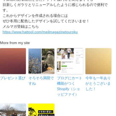
目新しくガラリとリニューアルしたように感じられるので便利で
す。
これからデザインを作成される場合には
ぜひ冬用に配色したデザインを試してくださいませ！
メルマガ登録はこちら
https://www.hattool.com/meilmagazinetouroku
More from my site
プレゼント選び
そろそろ満開で
ブログにカート
今年も一年あり
すね
機能がつく
がとうございま
Shopify（ショ
した！
ッピファイ）