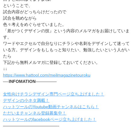
ということで、
試合内容がどっちらけだったので
試合を眺めながら
色々考えをめぐらせていました。
「差がつくデザインの技』という内容のメルマガをお届けしていま
す。
ワードやエクセルで自分なりにチラシや名刺をデザインして迷って
いる方。デザインをもしもっと知りたい、勉強したいという人がい
たら
下記から無料メルマガに登録しておいてください。
↓↓
https://www.hattool.com/meilmagazinetouroku
—-
INFOMATION
—————
女性向けチラシデザイン専門ページ立ち上げました！
デザインの小ネタ満載！
ハットツールのYoutube動画チャンネルはこちら！
ただいまチャンネル登録募集中！
ハットツールのfacebookページ立ち上げました！
—————————————-