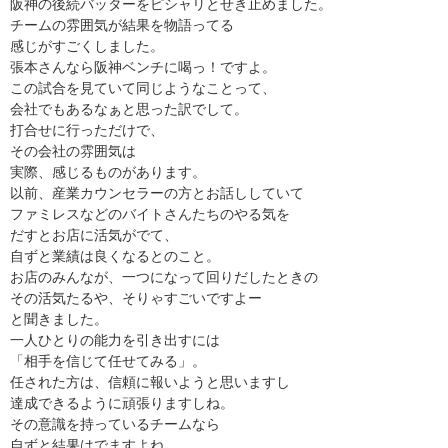
阪神の後続バッターをピシャリとせき止めました。
チームの雰囲気が結果を物語ってる
感じがすごくしました。
張本さんなら阪神ベンチに喝っ！ですよ。
この試合を見ていて同じようなことって、
会社でもあるなぁと思った訳でして。
打合せに行っただけで、
その会社の雰囲気は
実際、感じるものがあります。
以前、産業カウンセラーの方とお話ししていて
ファミレスなどのバイトさんたちのやる気を
だすとお店に活気がでて、
自ずと業績は良くなるとのこと。
お店のみんなが、一つになって回りだしたときの
その活気たるや、そりゃすごいですよー
と聞きました。
一人ひとりの能力を引き出すには
「相手を信じて任せてみる」。
任された方は、信頼に報いようと思いますし
達成できるように頑張りますしね。
その意識を持っているチームなら
自ずと結果はでますよね。