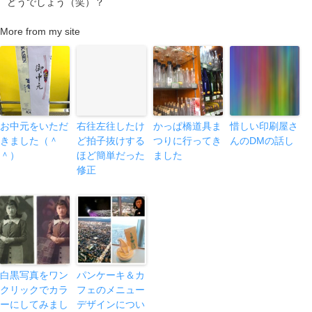
どうでしょう（笑）？
More from my site
お中元をいただ
右往左往したけ
かっぱ橋道具ま
惜しい印刷屋さ
きました（＾
ど拍子抜けする
つりに行ってき
んのDMの話し
＾）
ほど簡単だった
ました
修正
白黒写真をワン
パンケーキ＆カ
クリックでカラ
フェのメニュー
ーにしてみまし
デザインについ