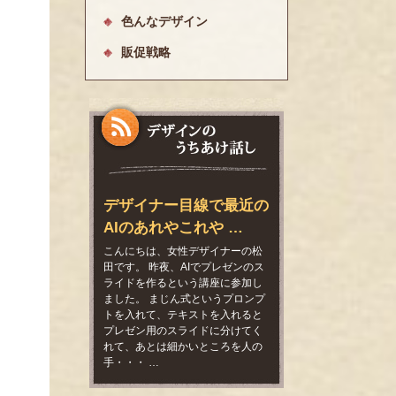
色んなデザイン
販促戦略
デザイナー目線で最近の
AIのあれやこれや …
こんにちは、女性デザイナーの松
田です。 昨夜、AIでプレゼンのス
ライドを作るという講座に参加し
ました。 まじん式というプロンプ
トを入れて、テキストを入れると
プレゼン用のスライドに分けてく
れて、あとは細かいところを人の
手・・・ …