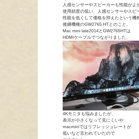
人感センサーやスピーカーも性能がよ
使用頻度の低い、人感センサーやスピ
性能を低くして価格を抑えたという機
後継機種のGW2765 HTとのこと。
Mac mini late2014とGW2765HTは
HDMIケーブルでつながりました。
4Kモニタも悩みましたが、
表示が小さくなって見にくいや
macminiではリフレッシュレートが
低いなど言われていたので