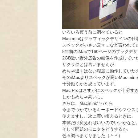
いろいろ買う前に調べていると
Mac miniはグラフィックデザインの仕
スペックが小さい云々…など言われて
8年前のiMacで160ページのブックデ
2GB近い野外広告の画像を作成してい
サクサクとは言いませんが、
めちゃ遅くはない程度に動作していた
そのiMacよりスペックが高いMac min
十分動くかと思っています。
Mac Proはさすがにスペックが十分す
しかもめちゃ高いし。
さらに、Macminiだったら
今までつかているキーボードやマウス
使えますし、次に買い換えるときは、
本体だけ変えればいいのでいいかなと
そして問題のモニタをどうするか、
色々調べまくりました（＾＾）