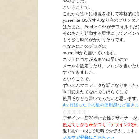
やめました。
ということで、
これから徐々に環境を移して本格的に
yosemite OSがすんなり今のプリ
はたまた、Adobe CS5がデフォル
そのあたり起動する環境にしてメイン
もう少し時間がかかりそうです。
ちなみにこのブログは
macminiから書いています。
ネットにつながるまでは早いので
メールを設定したり、ブログを書いた
すぐできました。
ということで、
ずいぶんマニアックな話になりました
今日変えたてなのでしばらくして
使用感なども書いてみたいと思います
4ヶ月経ったその後の使用感など書き
==========
デザイン一筋20年の女性デザイナーが
使えてしかも差がつく「デザインの技
週1回メールにて無料でお伝えします。
メルマガ登録はこちら＞＞