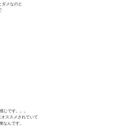
とダメなのと
で
て感じです。。。
像にオススメされていて
機種なんです。