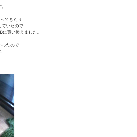
す。
なってきたり
していたので
rive1TBに買い換えました。
かったので
に