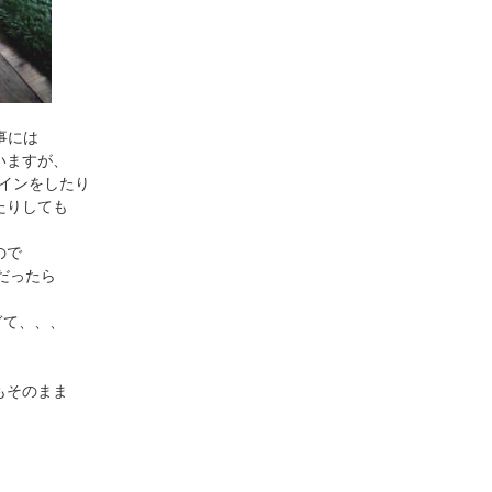
事には
いますが、
ザインをしたり
たりしても
ので
iだったら
ぎて、、、
もそのまま
。