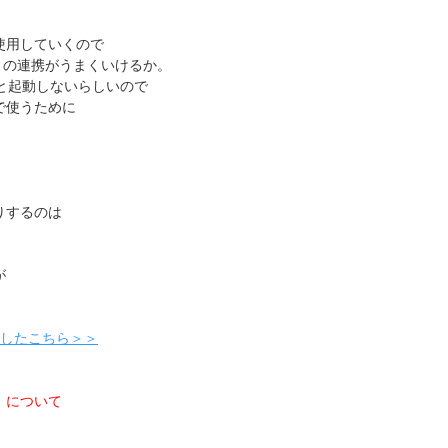
使用していくので
ンタとの連携がうまくいけるか。
トだと起動しないらしいので
で使うために
りするのは
が
。
ましたこちら＞＞
、
」について