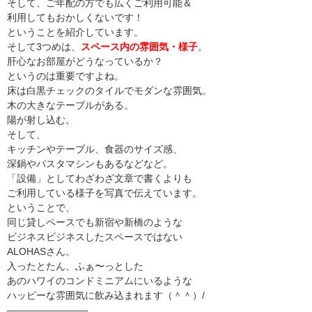
そして、ご年配の方でも広くご利用可能＆
利用してもおかしくないです！
ということを紹介しています。
そして3つめは、
スペース内の雰囲気・様子
。
肝心なお部屋がどうなっているか？
というのは重要ですよね。
床は白黒チェックのタイルでモダンな雰囲気。
木の大きなテーブルがある。
陽が射し込む。
そして、
キッチンやテーブル、食器のサイズ感、
深鍋やパスタマシンもあるなどなど。
「設備」としてわざわざ文章で書くよりも
ご利用している様子を写真で伝えています。
ということで、
同じ貸しペースでも新宿や新橋のような
ビジネスビジネスしたスペースではない
ALOHASさん。
入ったとたん、ふぁ〜っとした
あのハワイのコンドミニアムにいるような
ハッピーな雰囲気に飲み込まれます（＾＾）/
————————-