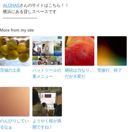
ALOHAS
さんのサイトはこちら！！
横浜にある貸しスペースです
————————-
More from my site
茨城の土産
ハットツールの
継続は力なり…
荒修行、終了
裏メニュー
だが大変だ
のんびりしてい
ようやく桜が満
るなぁ
開ですね！