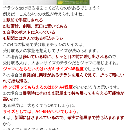
チラシを受け取る場面ってどんなのがあるでしょう？
例えば、こんな4つの状況が考えられますね。
1.駅前で手渡しされる
2.映画館、劇場、窓口に置いてある
3.自宅のポストに入っている
4.新聞にはさんである折込チラシ
この4つの状況で受け取るチラシのサイズは、
受け取る人の状態を想定してサイズが決められます。
1.の場合は
歩いている時に、サッと目の前に差し出される
ので、
受け取る人は、大きいサイズのチラシだとジャマに感じますね。
ジャマにならないのはハガキサイズ~A5程度
でしょうか。
2.の場合は
自発的に興味があるチラシを選んで見て、折って鞄にい
れて持ち帰る
。
持って帰ってもらえるのはB5~A4
程度
がいいだろうと思います
。
3.の場合は
帰宅時にそのまま部屋まで持ち帰ってもらえる可能性が
高い
ので
ある程度は、大きくてもOKでしょうね。
サイズとしては、A4~B4がいいでしょう
。
4.は、
新聞にはさまれているので、確実に部屋まで持ち込まれます
から、
大きくても厚くても構いません。