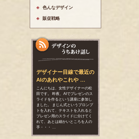
色んなデザイン
販促戦略
デザイナー目線で最近の
AIのあれやこれや …
こんにちは、女性デザイナーの松
田です。 昨夜、AIでプレゼンのス
ライドを作るという講座に参加し
ました。 まじん式というプロンプ
トを入れて、テキストを入れると
プレゼン用のスライドに分けてく
れて、あとは細かいところを人の
手・・・ …